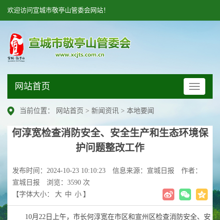
欢迎访问宣城市敬亭山管委会网站！
网站首页
网
站
首
当前位置：
网站首页
>
新闻资讯
>
本地要闻
页
何淳宽检查消防安全、安全生产和生态环境保
护问题整改工作
发布时间：2024-10-23 10:10:23
信息来源：宣城日报
作者：
宣城日报
浏览：3590 次
【字体大小：
大
中
小
】
10月22日上午，市长何淳宽在市区和宣州区检查消防安全、安