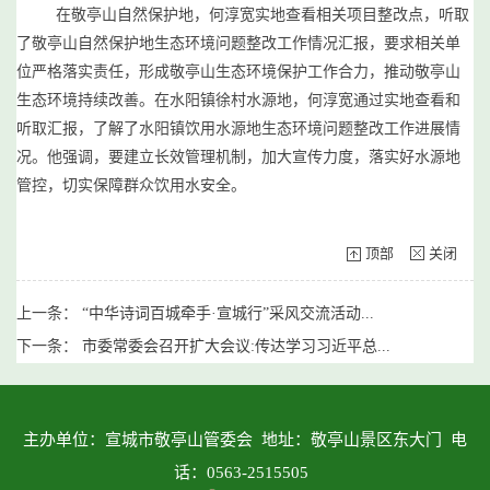
在敬亭山自然保护地，何淳宽实地查看相关项目整改点，听取
了敬亭山自然保护地生态环境问题整改工作情况汇报，要求相关单
位严格落实责任，形成敬亭山生态环境保护工作合力，推动敬亭山
生态环境持续改善。在水阳镇徐村水源地，何淳宽通过实地查看和
听取汇报，了解了水阳镇饮用水源地生态环境问题整改工作进展情
况。他强调，要建立长效管理机制，加大宣传力度，落实好水源地
管控，切实保障群众饮用水安全。
顶部
关闭
上一条：
“中华诗词百城牵手·宣城行”采风交流活动...
下一条：
市委常委会召开扩大会议:传达学习习近平总...
主办单位：宣城市敬亭山管委会 地址：敬亭山景区东大门 电
话：0563-2515505