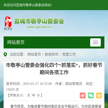
欢迎访问宣城市敬亭山管委会网站！
网站首页
网
站
首
当前位置：
网站首页
>
新闻资讯
>
党建工作
页
市敬亭山管委会强化四个“抓落实”，抓好春节
期间各项工作
发布时间：2025-01-27 16:35:00
作者：网站管理员
浏览：
13629 次
【字体大小：
大
中
小
】
春节将至，为推进春节期间景区安全平稳运行，为市民游客提